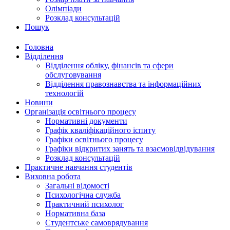
Олімпіади
Розклад консультацій
Пошук
Головна
Відділення
Відділення обліку, фінансів та сфери
обслуговування
Відділення правознавства та інформаційних
технологій
Новини
Організація освітнього процесу
Нормативні документи
Графік кваліфікаційного іспиту
Графіки освітнього процесу
Графіки відкритих занять та взаємовідвідування
Розклад консультацій
Практичне навчання студентів
Виховна робота
Загальні відомості
Психологічна служба
Практичний психолог
Нормативна база
Студентське самоврядування