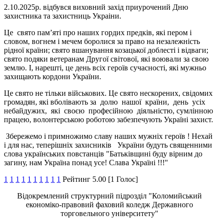
2.10.2025р. відбувся виховний захід приурочений Дню
захистника та захистниць Украіни.
Це свято пам’яті про наших гордих предків, які пером і
словом, вогнем і мечем боролися за право на незалежність
рідної країни; свято вшанування козацької доблесті і відваги;
свято подяки ветеранам Другої світової, які воювали за свою
землю. І, нарешті, це день всіх героїв сучасності, які мужньо
захищають кордони України.
Це свято не тільки військових. Це свято нескорених, свідомих
громадян, які вболівають за долю нашої країни, день усіх
небайдужих, які своєю професійною діяльністю, сумлінною
працею, волонтерською роботою забезпечують Україні захист.
Збережемо і примножимо славу наших мужніх героїв ! Нехай
і для нас, теперішніх захисників України будуть священними
слова українських повстанців "Батьківщині буду вірним до
загину, нам Україна понад усе! Слава Україні !!!"
1
1
1
1
1
1
1
1
1
1
Рейтинг 5.00 [1 Голос]
Відокремлений структурний підрозділ "Коломийський
економіко-правовий фаховий коледж Державного
торговельного університету"