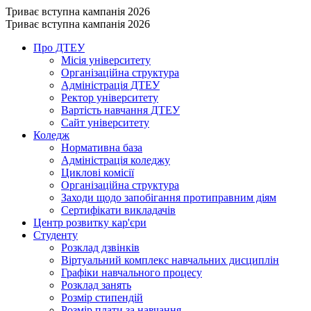
Триває вступна кампанія 2026
Триває вступна кампанія 2026
Про ДТЕУ
Місія університету
Організаційна структура
Адміністрація ДТЕУ
Ректор університету
Вартість навчання ДТЕУ
Сайт університету
Коледж
Нормативна база
Адміністрація коледжу
Циклові комісії
Організаційна структура
Заходи щодо запобігання протиправним діям
Сертифікати викладачів
Центр розвитку кар'єри
Студенту
Розклад дзвінків
Віртуальний комплекс навчальних дисциплін
Графіки навчального процесу
Розклад занять
Розмір стипендій
Розмір плати за навчання