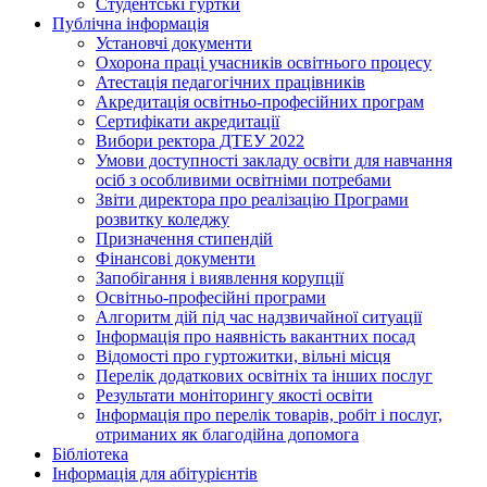
Студентські гуртки
Публічна інформація
Установчі документи
Охорона праці учасників освітнього процесу
Атестація педагогічних працівників
Акредитація освітньо-професійних програм
Сертифікати акредитації
Вибори ректора ДТЕУ 2022
Умови доступності закладу освіти для навчання
осіб з особливими освітніми потребами
Звіти директора про реалізацію Програми
розвитку коледжу
Призначення стипендій
Фінансові документи
Запобігання і виявлення корупції
Освітньо-професійні програми
Алгоритм дій під час надзвичайної ситуації
Інформація про наявність вакантних посад
Відомості про гуртожитки, вільні місця
Перелік додаткових освітніх та інших послуг
Результати моніторингу якості освіти
Інформація про перелік товарів, робіт і послуг,
отриманих як благодійна допомога
Бібліотека
Інформація для абітурієнтів